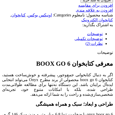
افزودن به سبد خرید
افزودن برای مقایسه
افزودن به علاقه مندی
شناسه محصول:
نامعلوم
Categories:
اونیکس بوکس
,
کتابخوان
,
کتابخوان الکترونیک
به اشتراک بگذارید:
توضیحات
توضیحات تکمیلی
نظرات (2)
توضیحات
معرفی کتابخوان BOOX GO 6
اگر به دنبال کتابخوانی جمع‌وجور، پیشرفته و خوش‌ساخت هستید،
کتابخوان boox go 6 محصولی از برند مطرح Onyx می‌تواند انتخابی
ایده‌آل برایتان باشد. این دستگاه نه‌تنها برای مطالعه طولانی‌مدت
طراحی شده، بلکه با امکانات متنوع خود، تجربه‌ای
شخصی‌سازی‌شده و راحت را به شما ارائه می‌دهد.
طراحی و ابعاد؛ سبک و همراه همیشگی
onyx boox go 6 با ضخامت تنها 6.8 میلی‌متر و وزن سبک 146 گرم،