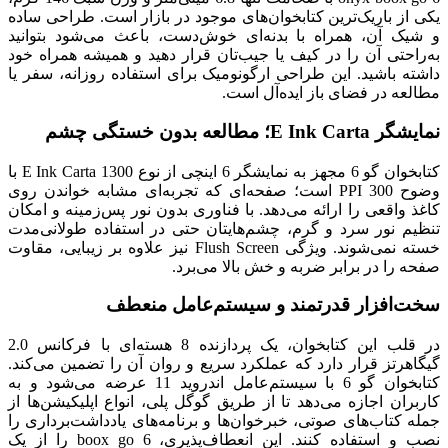
یکی از باریک‌ترین کتابخوان‌های موجود در بازار است. طراحی ساده
و شیک آن، همراه با بدنه‌ای خوش‌دست، باعث می‌شود بتوانید
به‌راحتی آن را در کیف یا جیب‌تان قرار دهید و همیشه همراه خود
داشته باشید. این طراحی ارگونومیک برای استفاده روزانه، سفر یا
مطالعه در فضای باز ایده‌آل است.
نمایشگر E Ink Carta؛ مطالعه بدون خستگی چشم
کتابخوان گو 6 مجهز به نمایشگر 6 اینچی از نوع E Ink Carta 1300 با
وضوح 300 PPI است؛ صفحه‌ای که تجربه‌ای مشابه خواندن روی
کاغذ واقعی را ارائه می‌دهد. با فناوری بدون نور پس‌زمینه و امکان
تنظیم نور سرد و گرم، چشم‌هایتان حتی در استفاده طولانی‌مدت
خسته نمی‌شوند. ویژگی Flush Screen نیز علاوه بر زیبایی، مقاوت
صفحه را در برابر ضربه و خش بالا می‌برد.
سخت‌افزار قدرتمند و سیستم‌عامل منعطف
در قلب این کتابخوان، یک پردازنده 8 هسته‌ای با فرکانس 2.0
گیگاهرتز قرار دارد که عملکرد سریع و روان آن را تضمین می‌کند.
کتابخوان گو 6 با سیستم‌عامل اندروید 11 عرضه می‌شود و به
کاربران اجازه می‌دهد تا از طریق گوگل پلی، انواع اپلیکیشن‌ها از
جمله کتاب‌های صوتی، خبرخوان‌ها و برنامه‌های یادداشت‌برداری را
نصب و استفاده کنند. این انعطاف‌پذیری، boox go 6 را از یک