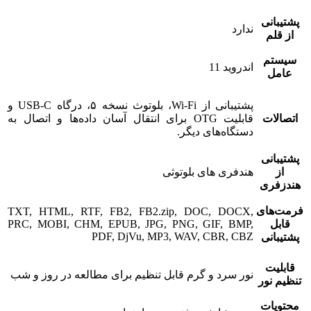
پشتیبانی
ندارد
از قلم
سیستم
اندروید 11
عامل
پشتیبانی از Wi-Fi، بلوتوث نسخه ۵، درگاه USB-C و
اتصالات
قابلیت OTG برای انتقال آسان داده‌ها و اتصال به
دستگاه‌های دیگر.
پشتیبانی
از
هندفری های بلوتوثی
هندزفری
فرمت‌های
TXT, HTML, RTF, FB2, FB2.zip, DOC, DOCX,
قابل
PRC, MOBI, CHM, EPUB, JPG, PNG, GIF, BMP,
PDF, DjVu, MP3, WAV, CBR, CBZ
پشتیبانی
قابلیت
نور سرد و گرم قابل تنظیم برای مطالعه در روز و شب
تنظیم نور
محتویات