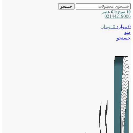
جستجو
10 صبح تا 6 عصر
02144219006
0
موارد
0
تومان
منو
جستجو