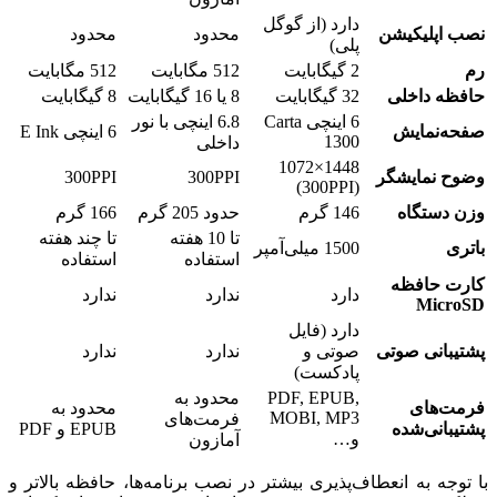
دارد (از گوگل
نصب اپلیکیشن
محدود
محدود
پلی)
رم
2 گیگابایت
512 مگابایت
512 مگابایت
حافظه داخلی
32 گیگابایت
8 یا 16 گیگابایت
8 گیگابایت
6 اینچی Carta
6.8 اینچی با نور
صفحه‌نمایش
6 اینچی E Ink
1300
داخلی
1448×1072
وضوح نمایشگر
300PPI
300PPI
(300PPI)
وزن دستگاه
146 گرم
حدود 205 گرم
166 گرم
تا 10 هفته
تا چند هفته
باتری
1500 میلی‌آمپر
استفاده
استفاده
کارت حافظه
دارد
ندارد
ندارد
MicroSD
دارد (فایل
پشتیبانی صوتی
صوتی و
ندارد
ندارد
پادکست)
PDF, EPUB,
محدود به
فرمت‌های
محدود به
MOBI, MP3
فرمت‌های
پشتیبانی‌شده
EPUB و PDF
و…
آمازون
با توجه به انعطاف‌پذیری بیشتر در نصب برنامه‌ها، حافظه بالاتر و