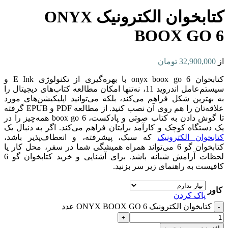
کتابخوان الکترونیک ONYX
BOOX GO 6
از
32,900,000
تومان
کتابخوان onyx boox go 6 با بهره‌گیری از تکنولوژی E Ink و
سیستم‌عامل اندروید 11، نه‌تنها امکان مطالعه کتاب‌های دیجیتال را
به بهترین شکل فراهم می‌کند، بلکه می‌توانید اپلیکیشن‌های مورد
علاقه‌تان را هم روی آن نصب کنید. از مطالعه PDF و EPUB گرفته
تا گوش دادن به کتاب صوتی و پادکست، boox go 6 همه‌چیز را در
یک دستگاه کوچک و کارآمد برایتان فراهم می‌کند. اگر به دنبال یک
کتابخوان الکترونیک
که سبک، پیشرفته، و انعطاف‌پذیر باشد،
کتابخوان گو 6 می‌تواند همراه همیشگی شما در سفر، محل کار یا
لحظات آرامش شبانه باشد. برای آشنایی و خرید کتابخوان گو 6
کافیست به راهنمای زیر سر بزنید.
کاور
پاک کردن
کتابخوان الکترونیک ONYX BOOX GO 6 عدد