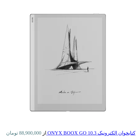
کتابخوان الکترونیک ONYX BOOX GO 10.3
از
88,900,000
تومان